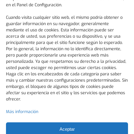
en el Panel de Configuración.
+34 96 186 93 60
aparisi@aparisicepillos.com
Cuando visita cualquier sitio web, el mismo podría obtener o
guardar información en su navegador, generalmente
Disponemos de Certificado de aptitud alimentaria,
mediante el uso de cookies. Esta información puede ser
cumpliendo con Regulation (EC) No 2023/2006
acerca de usted, sus preferencias o su dispositivo, y se usa
"Good Manufacturing Practice" y Regulation (EC) No
10/2011 sobre materiales y objetos plásticos
principalmente para que el sitio funcione según lo esperado.
destinados a entrar en contacto con alimento.
Por lo general, la información no lo identifica directamente,
pero puede proporcionarle una experiencia web más
personalizada. Ya que respetamos su derecho a la privacidad,
usted puede escoger no permitirnos usar ciertas cookies.
Haga clic en los encabezados de cada categoría para saber
más y cambiar nuestras configuraciones predeterminadas. Sin
embargo, el bloqueo de algunos tipos de cookies puede
afectar su experiencia en el sitio y los servicios que podemos
Aviso Legal
ofrecer.
Política de privacidad
Más información
Política de cookies (UE)
Trabaja con nosotros
Aceptar