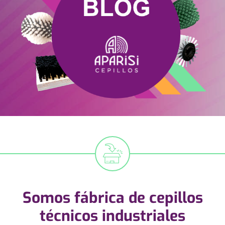
Aparisi Ce
Pabellón 8,
Somos fábrica de
cepillos
06-08
O
técnicos
industriales