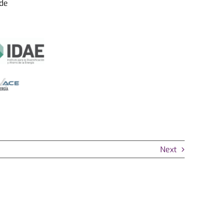
 de
Next