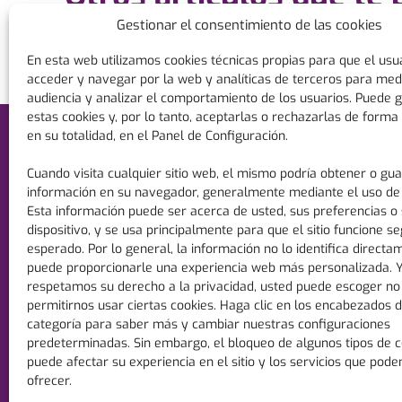
Gestionar el consentimiento de las cookies
En esta web utilizamos cookies técnicas propias para que el usu
acceder y navegar por la web y analíticas de terceros para medi
audiencia y analizar el comportamiento de los usuarios. Puede g
estas cookies y, por lo tanto, aceptarlas o rechazarlas de forma 
en su totalidad, en el Panel de Configuración.
Pregúntenos y le asesoraremos según sus
Cuando visita cualquier sitio web, el mismo podría obtener o gu
condiciones de uso y aplicación con la garantía de
conocer el mercado durante 100 años.
información en su navegador, generalmente mediante el uso de 
Esta información puede ser acerca de usted, sus preferencias o
+34 96 186 93 60
dispositivo, y se usa principalmente para que el sitio funcione se
esperado. Por lo general, la información no lo identifica directa
aparisi@aparisicepillos.com
puede proporcionarle una experiencia web más personalizada. 
Disponemos de Certificado de aptitud alimentaria,
respetamos su derecho a la privacidad, usted puede escoger no
cumpliendo con Regulation (EC) No 2023/2006
permitirnos usar ciertas cookies. Haga clic en los encabezados 
"Good Manufacturing Practice" y Regulation (EC) N
categoría para saber más y cambiar nuestras configuraciones
10/2011 sobre materiales y objetos plásticos
predeterminadas. Sin embargo, el bloqueo de algunos tipos de c
destinados a entrar en contacto con alimento.
puede afectar su experiencia en el sitio y los servicios que pod
ofrecer.