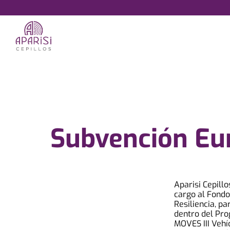
Saltar
al
contenido
Subvención Eur
Aparisi Cepill
cargo al Fondo
Resiliencia, pa
dentro del Pro
MOVES III Vehí